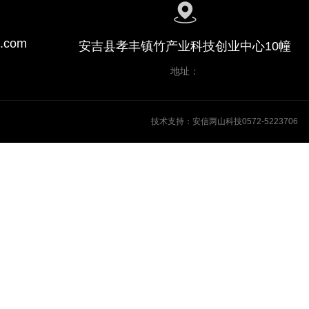
.com
安吉县孝丰镇竹产业科技创业中心10幢
地址：
技术支持：安信两山科技0572-5223706